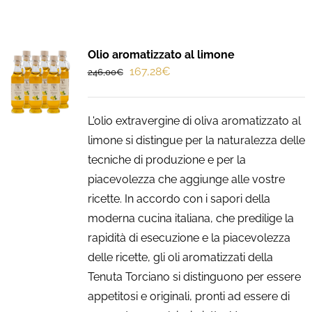
Contatti
Il mio account
Olio aromatizzato al limone
Il
Il
167,28
€
246,00
€
prezzo
prezzo
Carrello
originale
attuale
L'olio extravergine di oliva aromatizzato al
era:
è:
Inglese
limone si distingue per la naturalezza delle
246,00€.
167,28€.
tecniche di produzione e per la
piacevolezza che aggiunge alle vostre
ricette. In accordo con i sapori della
moderna cucina italiana, che predilige la
rapidità di esecuzione e la piacevolezza
delle ricette, gli oli aromatizzati della
Tenuta Torciano si distinguono per essere
appetitosi e originali, pronti ad essere di