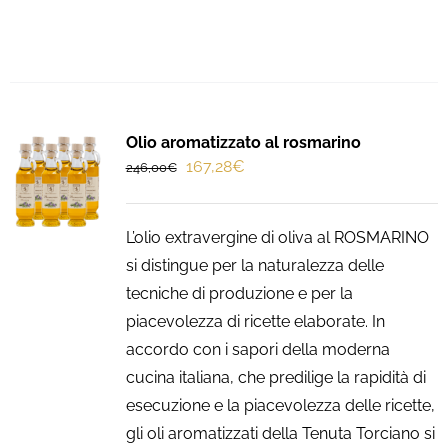
Olio aromatizzato al rosmarino
Il
Il
167,28
€
246,00
€
prezzo
prezzo
originale
attuale
L’olio extravergine di oliva al ROSMARINO
era:
è:
si distingue per la naturalezza delle
246,00€.
167,28€.
tecniche di produzione e per la
piacevolezza di ricette elaborate. In
accordo con i sapori della moderna
cucina italiana, che predilige la rapidità di
esecuzione e la piacevolezza delle ricette,
gli oli aromatizzati della Tenuta Torciano si