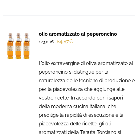
olio aromatizzato al peperoncino
Il
Il
84,87
€
123,00
€
prezzo
prezzo
originale
attuale
L'olio extravergine di oliva aromatizzato al
era:
è:
peperoncino si distingue per la
123,00€.
84,87€.
naturalezza delle tecniche di produzione e
per la piacevolezza che aggiunge alle
vostre ricette. In accordo con i sapori
della moderna cucina italiana, che
predilige la rapidità di esecuzione e la
piacevolezza delle ricette, gli oli
aromatizzati della Tenuta Torciano si