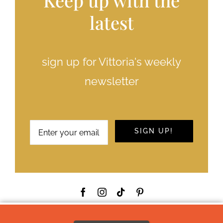
Keep up with the
latest
sign up for Vittoria's weekly
newsletter
SIGN UP!
ABOUT