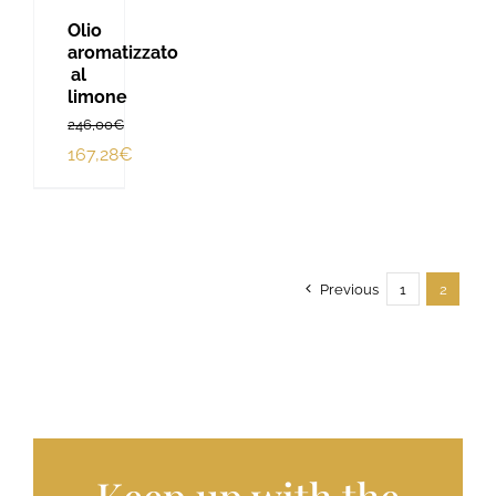
Olio
aromatizzato
al
limone
246,00
€
Il
167,28
€
prezzo
Il
originale
prezzo
era:
attuale
246,00€.
è:
Previous
1
2
167,28€.