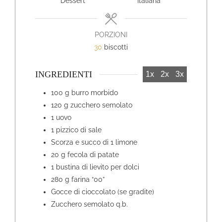
Dessert
Italiana
PORZIONI
30
biscotti
INGREDIENTI
1x
2x
3x
100
g
burro morbido
120
g
zucchero semolato
1
uovo
1
pizzico di sale
Scorza e succo di 1 limone
20
g
fecola di patate
1
bustina di lievito per dolci
280
g
farina “00”
Gocce di cioccolato (se gradite)
Zucchero semolato q.b.