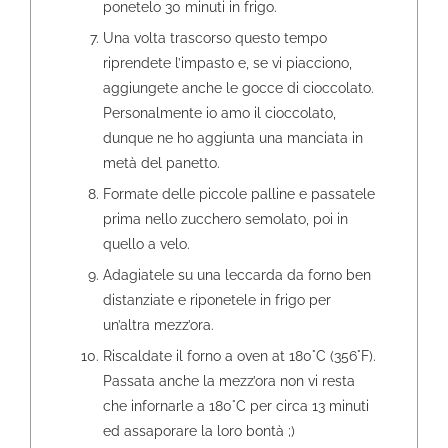
ponetelo 30 minuti in frigo.
Una volta trascorso questo tempo
riprendete l’impasto e, se vi piacciono,
aggiungete anche le gocce di cioccolato.
Personalmente io amo il cioccolato,
dunque ne ho aggiunta una manciata in
metà del panetto.
Formate delle piccole palline e passatele
prima nello zucchero semolato, poi in
quello a velo.
Adagiatele su una leccarda da forno ben
distanziate e riponetele in frigo per
un’altra mezz’ora.
Riscaldate il forno a oven at 180°C (356°F).
Passata anche la mezz’ora non vi resta
che infornarle a 180°C per circa 13 minuti
ed assaporare la loro bontà ;)