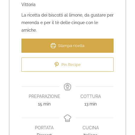
Vittoria
La ricetta dei biscotti al limone, da gustare per
merenda e per il tè delle cinque con le
amiche.
Stampa ricetta
Pin Recipe
PREPARAZIONE
COTTURA
minuti
minuti
15
min
13
min
PORTATA
CUCINA